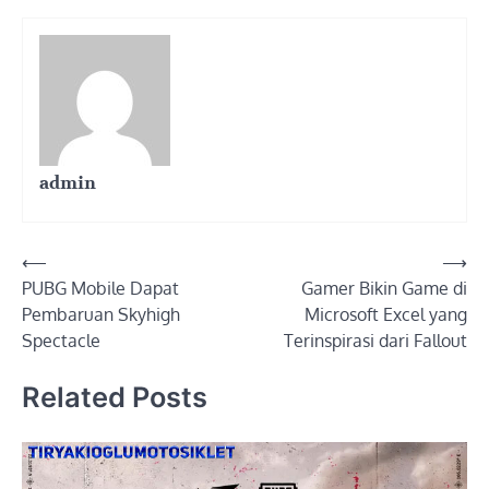
admin
Post
⟵
⟶
PUBG Mobile Dapat
Gamer Bikin Game di
navigation
Pembaruan Skyhigh
Microsoft Excel yang
Spectacle
Terinspirasi dari Fallout
Related Posts