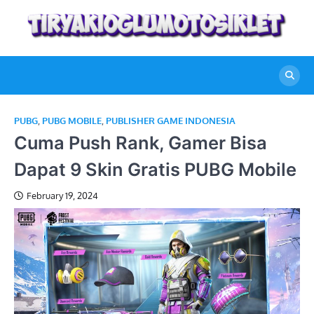
Skip
to
content
PUBG
,
PUBG MOBILE
,
PUBLISHER GAME INDONESIA
Cuma Push Rank, Gamer Bisa
Dapat 9 Skin Gratis PUBG Mobile
February 19, 2024