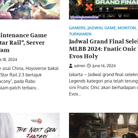
GAMERS
,
JADWAL GAME
,
MONTON
,
TURNAMEN
aintenance Game
Jadwal Grand Final Sel
ar Rail”, Server
MLBB 2024: Fnatic Onic
 Jam
Evos Holy
e 18, 2024
admin
June 14, 2024
 asal China, Hoyoverse bakal
Jakarta – Jadwal grand final selek
Star Rail 2.3 bertajuk
Legends kategori pria telah terung
acony”, pada Rabu
sini Fnatic Onic akan berhadapan
alam patch terbaru…
Evos…