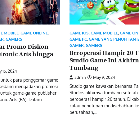
E MOBILE
,
GAME ONLINE
,
GAME IOS
,
GAME MOBILE
,
GAME ON
ER
,
GAMERS
GAME PC
,
GAME YANG PENUH TAN
GAMER
,
GAMERS
ar Promo Diskon
Beroperasi Hampir 20 
tronic Arts hingga
Studio Game Ini Akhir
Tumbang
 15, 2024
admin
May 9, 2024
 untuk para penggemar game
Studio game kawakan bernama Pa
m sedang mengadakan promosi
Studios akhirnya tumbang setelah
 untuk game-game publisher
beroperasi hampir 20 tahun. Dika
onic Arts (EA). Dalam…
kalau penutupan ini disebabkan k
perusahaan,…