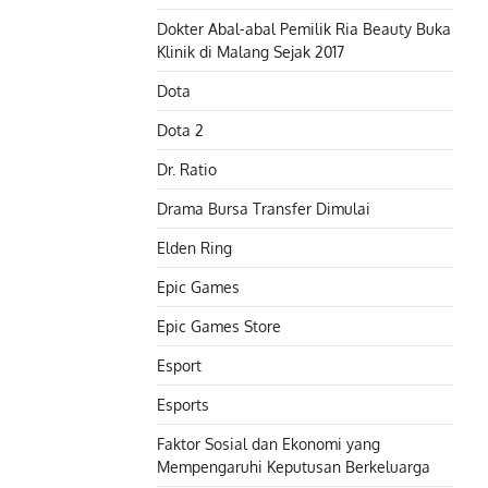
Dokter Abal-abal Pemilik Ria Beauty Buka
Klinik di Malang Sejak 2017
Dota
Dota 2
Dr. Ratio
Drama Bursa Transfer Dimulai
Elden Ring
Epic Games
Epic Games Store
Esport
Esports
Faktor Sosial dan Ekonomi yang
Mempengaruhi Keputusan Berkeluarga