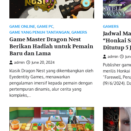
GAME ONLINE
,
GAME PC
,
GAMERS
GAME YANG PENUH TANTANGAN
,
GAMERS
Jadwal M
Game Master Dragon Nest
“Honkai St
Berikan Hadiah untuk Pemain
Ditutup 5
Baru dan Lama
admin
Jun
admin
June 20, 2024
Publisher game
klasik Dragon Nest yang dikembangkan oleh
merilis Honkai 
Eyedentity Games, menawarkan
“Farewell, Pen
pengalaman imersif kepada pemain dengan
(19/6/2024). D
pertempuran dinamis, alur cerita yang
kompleks,…