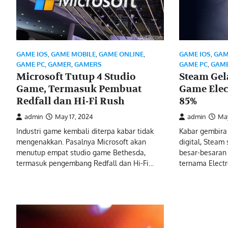
GAME IOS
,
GAME MOBILE
,
GAME ONLINE
,
GAME IOS
,
GAM
GAME PC
,
GAMER
,
GAMERS
GAME PC
,
GAM
Microsoft Tutup 4 Studio
Steam Gel
Game, Termasuk Pembuat
Game Elec
Redfall dan Hi-Fi Rush
85%
admin
May 17, 2024
admin
May
Industri game kembali diterpa kabar tidak
Kabar gembira
mengenakkan. Pasalnya Microsoft akan
digital, Stea
menutup empat studio game Bethesda,
besar-besaran
termasuk pengembang Redfall dan Hi-Fi…
ternama Electr