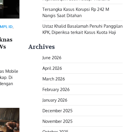
Tersangka Kasus Korupsi Rp 242 M
Nangis Saat Ditahan
Ustaz Khalid Basalamah Penuhi Panggilan
MPL ID
,
KPK, Diperiksa terkait Kasus Kuota Haji
eknas
Archives
 Vs
June 2026
April 2026
nas Mobile
kap. Di
March 2026
 dengan
February 2026
January 2026
December 2025
November 2025
October 2025