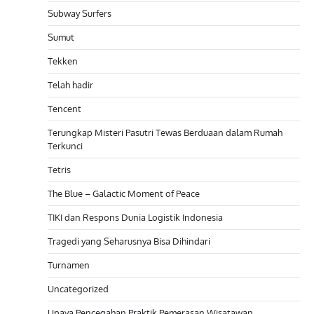
Subway Surfers
Sumut
Tekken
Telah hadir
Tencent
Terungkap Misteri Pasutri Tewas Berduaan dalam Rumah
Terkunci
Tetris
The Blue – Galactic Moment of Peace
TIKI dan Respons Dunia Logistik Indonesia
Tragedi yang Seharusnya Bisa Dihindari
Turnamen
Uncategorized
Upaya Pencegahan Praktik Pemerasan Wisatawan