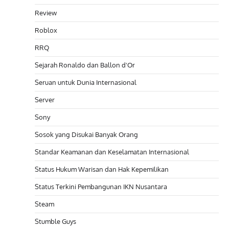
Review
Roblox
RRQ
Sejarah Ronaldo dan Ballon d'Or
Seruan untuk Dunia Internasional
Server
Sony
Sosok yang Disukai Banyak Orang
Standar Keamanan dan Keselamatan Internasional
Status Hukum Warisan dan Hak Kepemilikan
Status Terkini Pembangunan IKN Nusantara
Steam
Stumble Guys