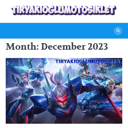
Skip
to
content
Month:
December 2023