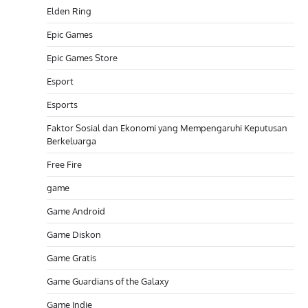
Elden Ring
Epic Games
Epic Games Store
Esport
Esports
Faktor Sosial dan Ekonomi yang Mempengaruhi Keputusan
Berkeluarga
Free Fire
game
Game Android
Game Diskon
Game Gratis
Game Guardians of the Galaxy
Game Indie