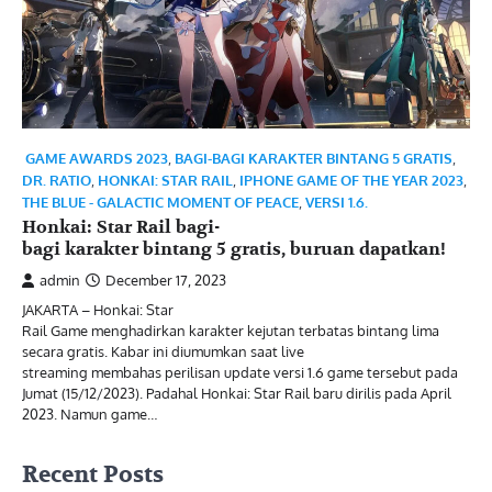
GAME AWARDS 2023
,
BAGI-BAGI KARAKTER BINTANG 5 GRATIS
,
DR. RATIO
,
HONKAI: STAR RAIL
,
IPHONE GAME OF THE YEAR 2023
,
THE BLUE - GALACTIC MOMENT OF PEACE
,
VERSI 1.6.
Honkai: Star Rail bagi-
bagi karakter bintang 5 gratis, buruan dapatkan!
admin
December 17, 2023
JAKARTA – Honkai: Star
Rail Game menghadirkan karakter kejutan terbatas bintang lima
secara gratis. Kabar ini diumumkan saat live
streaming membahas perilisan update versi 1.6 game tersebut pada
Jumat (15/12/2023). Padahal Honkai: Star Rail baru dirilis pada April
2023. Namun game…
Recent Posts