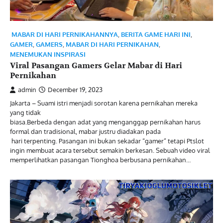
MABAR DI HARI PERNIKAHANNYA
,
BERITA GAME HARI INI
,
GAMER
,
GAMERS
,
MABAR DI HARI PERNIKAHAN
,
MENEMUKAN INSPIRASI
Viral Pasangan Gamers Gelar Mabar di Hari
Pernikahan
admin
December 19, 2023
Jakarta – Suami istri menjadi sorotan karena pernikahan mereka
yang tidak
biasa.Berbeda dengan adat yang menganggap pernikahan harus
formal dan tradisional, mabar justru diadakan pada
hari terpenting. Pasangan ini bukan sekadar “gamer” tetapi Ptslot
ingin membuat acara tersebut semakin berkesan. Sebuah video viral
memperlihatkan pasangan Tionghoa berbusana pernikahan…