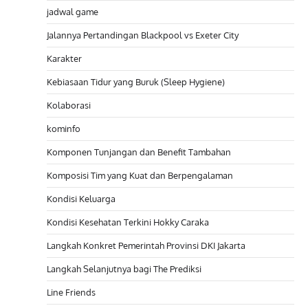
jadwal game
Jalannya Pertandingan Blackpool vs Exeter City
Karakter
Kebiasaan Tidur yang Buruk (Sleep Hygiene)
Kolaborasi
kominfo
Komponen Tunjangan dan Benefit Tambahan
Komposisi Tim yang Kuat dan Berpengalaman
Kondisi Keluarga
Kondisi Kesehatan Terkini Hokky Caraka
Langkah Konkret Pemerintah Provinsi DKI Jakarta
Langkah Selanjutnya bagi The Prediksi
Line Friends