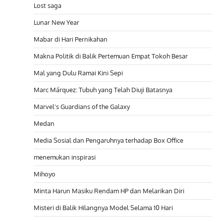
Lost saga
Lunar New Year
Mabar di Hari Pernikahan
Makna Politik di Balik Pertemuan Empat Tokoh Besar
Mal yang Dulu Ramai Kini Sepi
Marc Márquez: Tubuh yang Telah Diuji Batasnya
Marvel's Guardians of the Galaxy
Medan
Media Sosial dan Pengaruhnya terhadap Box Office
menemukan inspirasi
Mihoyo
Minta Harun Masiku Rendam HP dan Melarikan Diri
Misteri di Balik Hilangnya Model Selama 10 Hari