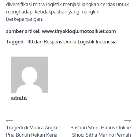
diversifikasi mitra logistik menjadi langkah cerdas untuk
menghadapi ketidakpastian yang mungkin
berkepanjangan.
sumber artikel: www.tiryakioglumotosiklet.com
Tagged
TIKI dan Respons Dunia Logistik Indonesia
admin
Post
⟵
⟶
Tragedi di Muara Angke:
Bastian Steel Hapus Online
navigation
Pria Bunuh Rekan Kerja
Shop, Sitha Marino Pernah